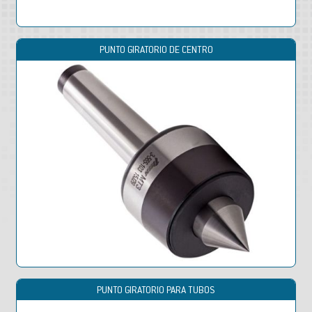
PUNTO GIRATORIO DE CENTRO
PUNTO GIRATORIO PARA TUBOS