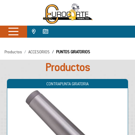
Productos
ACCESORIOS
PUNTOS GIRATORIOS
Productos
CONTRAPUNTA GIRATORIA