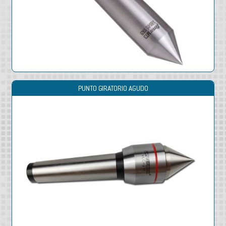
PUNTO GIRATORIO AGUDO