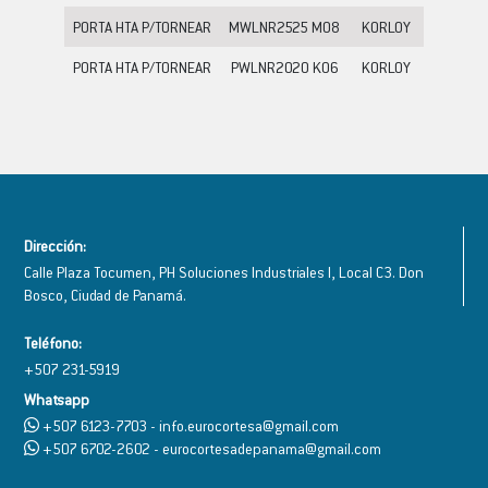
PORTA HTA P/TORNEAR
MWLNR2525 M08
KORLOY
PORTA HTA P/TORNEAR
PWLNR2020 K06
KORLOY
Dirección:
Calle Plaza Tocumen, PH Soluciones Industriales I, Local C3. Don
Bosco, Ciudad de Panamá.
Teléfono:
+507 231-5919
Whatsapp
+507 6123-7703 - info.eurocortesa@gmail.com
+507 6702-2602 - eurocortesadepanama@gmail.com